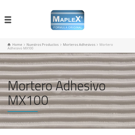
Home
Nuestros Productos
Morteros Adhesivos
Mortero
Adhesivo MX100
Mortero Adhesivo
MX100