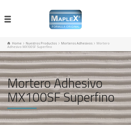
Home
Nuestros Productos
Morteros Adhesivos
Mortero
Adhesivo MX100SF Superfino
Mortero Adhesivo
MX100SF Superfino