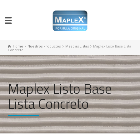
Home
Nuestros Productos
Mezclas Listas
Maplex Listo Base Lista
Concreto
Maplex Listo Base
Lista Concreto